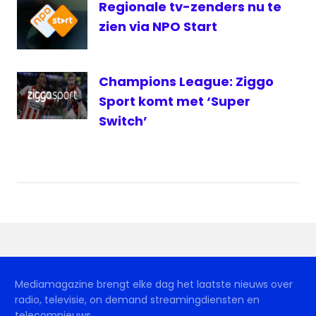
Regionale tv-zenders nu te
zien via NPO Start
Champions League: Ziggo
Sport komt met ‘Super
Switch’
Mediamagazine brengt elke dag het laatste nieuws over
radio, televisie, on demand streamingdiensten en
telecomnieuws.