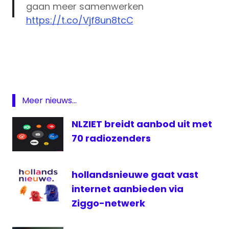
gaan meer samenwerken
https://t.co/Vjf8un8tcC
BO
— Omroep West (@omroepwest)
Bollenstreek
December 4, 2018
Omroep
lokale
omroep
Meer nieuws...
Omroep
West
NLZIET breidt aanbod uit met
Radio
70 radiozenders
regionale
omroep
hollandsnieuwe gaat vast
televisie
internet aanbieden via
Ziggo-netwerk