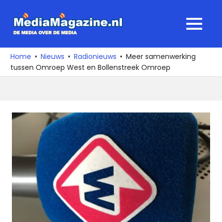
Ga
naar
MediaMagaz
MENU
de
De
inhoud
media
Home
Nieuws
Radionieuws
Meer samenwerking
over
tussen Omroep West en Bollenstreek Omroep
de
media