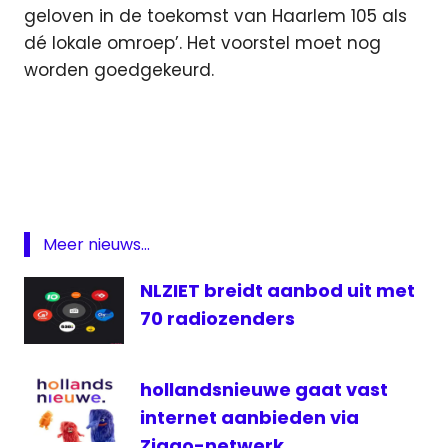
geloven in de toekomst van Haarlem 105 als
dé lokale omroep’. Het voorstel moet nog
worden goedgekeurd.
Haarlem
Haarlem
105
Radio
subsidie
Meer nieuws...
televisie
NLZIET breidt aanbod uit met
70 radiozenders
hollandsnieuwe gaat vast
internet aanbieden via
Ziggo-netwerk