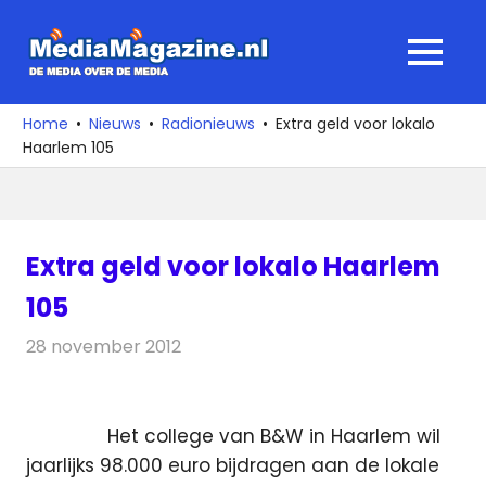
Ga
naar
MediaMagaz
MENU
de
De
inhoud
media
Home
Nieuws
Radionieuws
Extra geld voor lokalo
over
Haarlem 105
de
media
Extra geld voor lokalo Haarlem
105
28 november 2012
Redactie
Radionieuws
Het college van B&W in Haarlem wil
jaarlijks 98.000 euro bijdragen aan de lokale