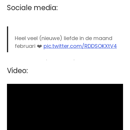
Sociale media:
Heel veel (nieuwe) liefde in de maand
februari ❤️
pic.twitter.com/RDDSOKXtV4
— Netflix NL (@NetflixNL)
January 31, 2019
Video: