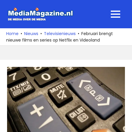
Ga
naar
MediaMagaz
MENU
de
De
inhoud
media
Home
Nieuws
Televisienieuws
Februari brengt
over
nieuwe films en series op Netflix en Videoland
de
media