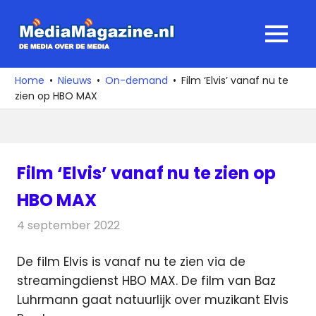
Ga
naar
MediaMagaz
MENU
de
De
inhoud
media
Home
Nieuws
On-demand
Film ‘Elvis’ vanaf nu te
over
zien op HBO MAX
de
media
Film ‘Elvis’ vanaf nu te zien op
HBO MAX
4 september 2022
Redactie
On-demand
De film Elvis is vanaf nu te zien via de
streamingdienst HBO MAX. De film van Baz
Luhrmann gaat natuurlijk over muzikant Elvis