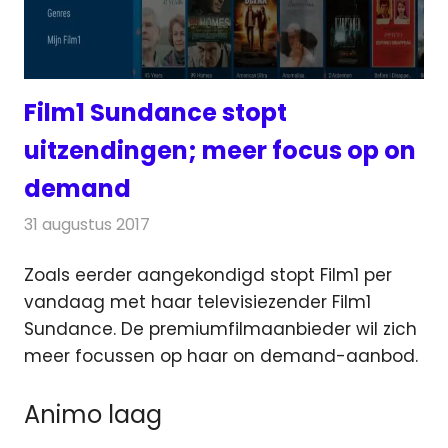
Film1 Sundance stopt
uitzendingen; meer focus op on
demand
31 augustus 2017
Redactie
Nieuws
,
Televisienieuws
Zoals eerder aangekondigd stopt Film1 per
vandaag met haar televisiezender Film1
Sundance.
De premiumfilmaanbieder wil zich
meer focussen op haar on demand-aanbod.
Animo laag