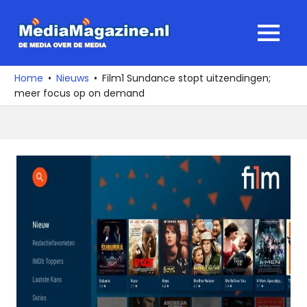
Ga
naar
MediaMagaz
MENU
de
De
inhoud
media
Home
Nieuws
Film1 Sundance stopt uitzendingen;
over
meer focus op on demand
de
media