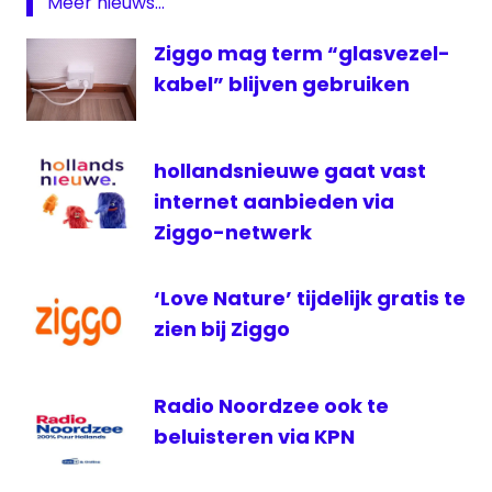
Meer nieuws...
Sundance
Ziggo mag term “glasvezel-
KPN
kabel” blijven gebruiken
On
Demand
televisie
hollandsnieuwe gaat vast
ziggo
internet aanbieden via
Ziggo-netwerk
‘Love Nature’ tijdelijk gratis te
zien bij Ziggo
Radio Noordzee ook te
beluisteren via KPN