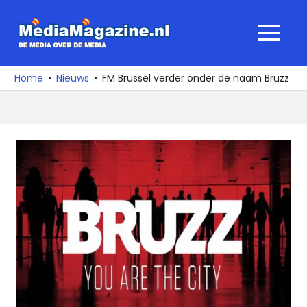
Ga
naar
MediaMagaz
MENU
de
De
inhoud
media
Home
Nieuws
FM Brussel verder onder de naam Bruzz
over
de
media