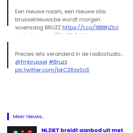
Een nieuwe naam, een nieuwe site:
brusselnieuws.be wordt morgen
woensdag BRUZZ
https://t.co/18BIIhZtci
pic.twitter.com/T8cj7bBGXj
— BRUZZ (@BRUZZbe)
April 19, 2016
Precies iets veranderd in de radiostudio…
@fmbrussel
#Bruzz
pic.twitter.com/bkC2RzxSoS
Brussel
— Yasmina El Messaoudi
Bruzz
(@Yasmina_em)
April 16, 2016
FM
Brussel
online
Meer nieuws...
Radio
NLZIET breidt aanbod uit met
televisie