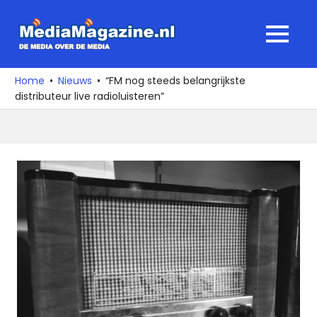
Ga
naar
MediaMagaz
MENU
de
De
inhoud
media
Home
Nieuws
“FM nog steeds belangrijkste
over
distributeur live radioluisteren”
de
media