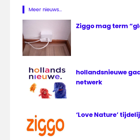
naamsverandering
Meer nieuws...
televisie
Ziggo mag term “gl
voetbal
ziggo
hollandsnieuwe gaa
netwerk
‘Love Nature’ tijdeli