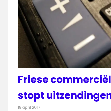
Friese commerciël
stopt uitzendinge
19 april 2017
Redactie
Nieuws
,
Televisienieuws