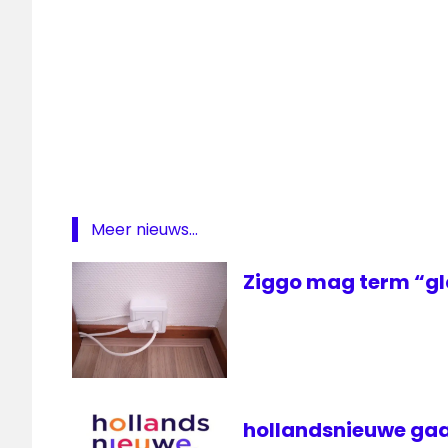
ezine
Friesland
GPTV
televisiezender
ziggo
Meer nieuws...
Ziggo mag term “gl
hollandsnieuwe gaa