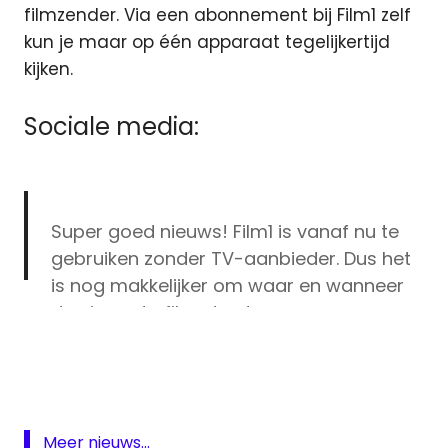
filmzender. Via een abonnement bij Film1 zelf
kun je maar op één apparaat tegelijkertijd
kijken.
Sociale media:
Super goed nieuws! Film1 is vanaf nu te
gebruiken zonder TV-aanbieder. Dus het
is nog makkelijker om waar en wanneer
de nieuwste films te streamen.
App
#StartWatching
#Film1
>
Film
https://t.co/pNAhjOGobY
1
pic.twitter.com/fbkQjUWTLZ
Film1
On
Meer nieuws...
— Film1🍿 (@film1)
June 21, 2018