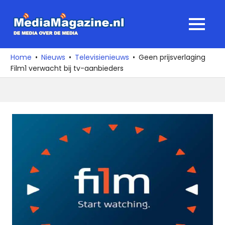
Ga
naar
MediaMagaz
MENU
de
De
inhoud
media
Home
Nieuws
Televisienieuws
Geen prijsverlaging
over
Film1 verwacht bij tv-aanbieders
de
media