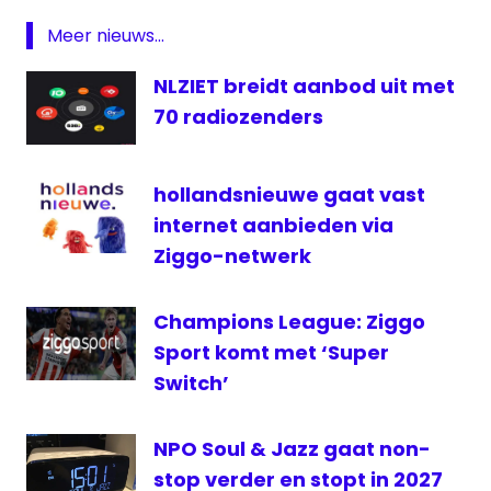
— Bureau Buitenland (@bbvpro)
Bloemendal
Meer nieuws...
Prijs
November 8, 2018
Radio
NLZIET breidt aanbod uit met
televisie
70 radiozenders
hollandsnieuwe gaat vast
internet aanbieden via
Ziggo-netwerk
Champions League: Ziggo
Sport komt met ‘Super
Switch’
NPO Soul & Jazz gaat non-
stop verder en stopt in 2027