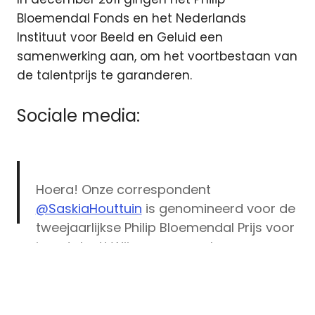
Bloemendal Fonds en het Nederlands
Instituut voor Beeld en Geluid een
samenwerking aan, om het voortbestaan van
de talentprijs te garanderen.
Sociale media:
Hoera! Onze correspondent
@SaskiaHouttuin
is genomineerd voor de
tweejaarlijkse Philip Bloemendal Prijs voor
jong talent! Wij snappen wel waarom,
genomineerden
met ontroerende reportages zoals deze
Philip
⬇️
https://t.co/8Rgbl3hHgX
Bloemendal
Philip