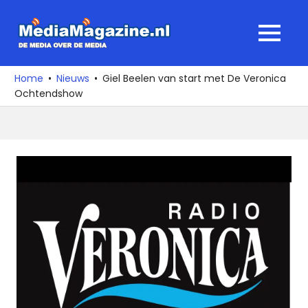
Ga
naar
MediaMagaz
MENU
de
De
inhoud
media
Home
Nieuws
Giel Beelen van start met De Veronica
over
Ochtendshow
de
media