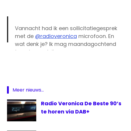
Vannacht had ik een sollicitatiegesprek
met de
@radioveronica
microfoon. En
wat denk je? Ik mag maandagochtend
terugkomen! 🎉
DJ
pic.twitter.com/qbhcEFp3sV
Giel
Beelen
— Giel Beelen (@Giels)
October 5, 2017
programma
Radio
Meer nieuws...
veronica
Radio Veronica De Beste 90’s
Veronica
Ochtendshow
te horen via DAB+