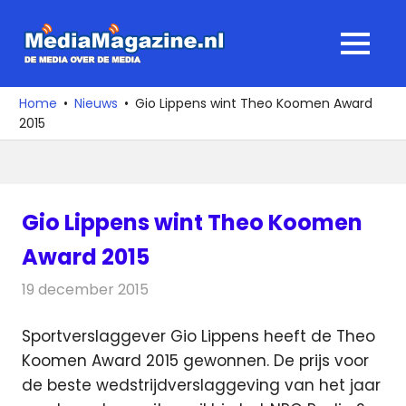
Ga
naar
MediaMagaz
MENU
de
De
inhoud
media
Home
Nieuws
Gio Lippens wint Theo Koomen Award
over
2015
de
media
Gio Lippens wint Theo Koomen
Award 2015
19 december 2015
Redactie
Nieuws
,
Radionieuws
Sportverslaggever Gio Lippens heeft de Theo
Koomen Award 2015 gewonnen. De prijs voor
de beste wedstrijdverslaggeving van het jaar