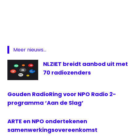
Gio
Lippens
NPO
prijs
Radio
Meer nieuws...
Radio
NLZIET breidt aanbod uit met
2
70 radiozenders
sportverslag
Theo
Koomen
Gouden RadioRing voor NPO Radio 2-
Award
programma ‘Aan de Slag’
ARTE en NPO ondertekenen
samenwerkingsovereenkomst