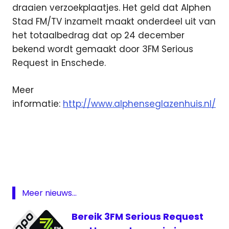
draaien verzoekplaatjes. Het geld dat Alphen
Stad FM/TV inzamelt maakt onderdeel uit van
het totaalbedrag dat op 24 december
bekend wordt gemaakt door 3FM Serious
Request in Enschede.
Meer
informatie:
http://www.alphenseglazenhuis.nl/
Alphen
ad Rijn
Alphen
stad
FM
Meer nieuws...
Featured
Glazen
Bereik 3FM Serious Request
Huis