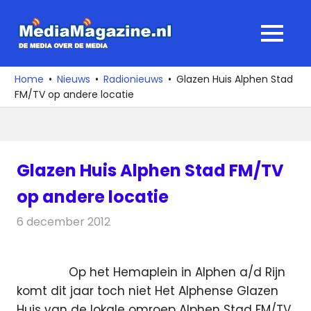
Ga
naar
MediaMagaz
MENU
de
De
inhoud
media
Home
Nieuws
Radionieuws
Glazen Huis Alphen Stad
over
FM/TV op andere locatie
de
media
Glazen Huis Alphen Stad FM/TV
op andere locatie
6 december 2012
Redactie
Radionieuws
Op het Hemaplein in Alphen a/d Rijn
komt dit jaar toch niet Het Alphense Glazen
Huis van de lokale omroep Alphen Stad FM/TV