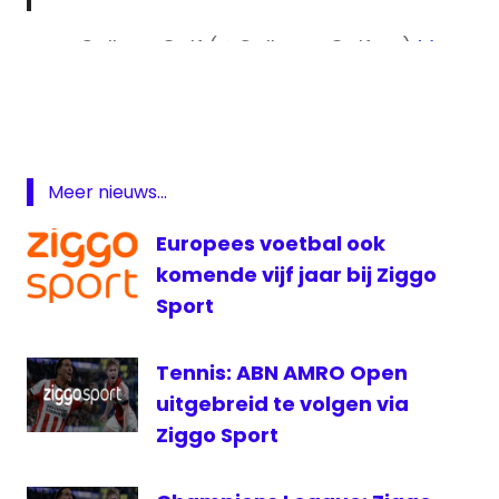
— College Golf (@College_Golfers)
May
golf
9, 2016
Golf
live
Players
livestream
Meer nieuws...
The Players
Championship
Europees voetbal ook
Ziggo
komende vijf jaar bij Ziggo
Sport
Sport
Tennis: ABN AMRO Open
uitgebreid te volgen via
Ziggo Sport