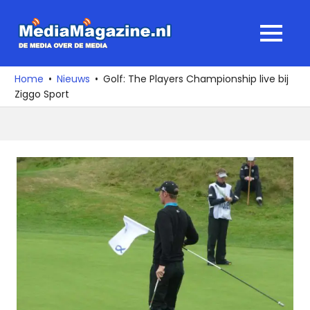
Ga
naar
MediaMagaz
MENU
de
De
inhoud
media
Home
Nieuws
Golf: The Players Championship live bij
over
Ziggo Sport
de
media