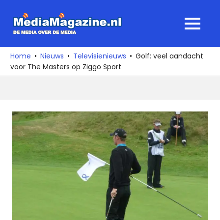
Ga
naar
MediaMagaz
MENU
de
De
inhoud
media
Home
Nieuws
Televisienieuws
Golf: veel aandacht
over
voor The Masters op Ziggo Sport
de
media