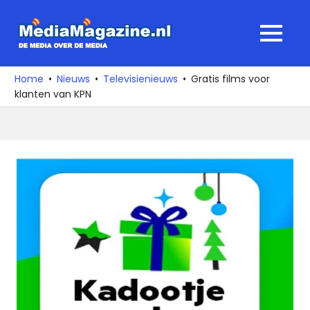
Ga
naar
MediaMagaz
MENU
de
De
inhoud
media
Home
Nieuws
Televisienieuws
Gratis films voor
over
klanten van KPN
de
media