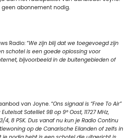
is geen abonnement nodig.
ws Radio: “
We zijn blij dat we toegevoegd zijn
en schotel is een goede oplossing voor
ernet, bijvoorbeeld in de buitengebieden of
aanbod van Joyne. “
Ons signaal is “Free To Air”
telsat Satelliet 9B op 9° Oost, 11727 MHz,
 3/4, 8 PSK. Dus vanaf nu kun je Radio Continu
tiewoning op de Canarische Eilanden of zelfs in
 je nodig hebt is een schotel die uitgericht is