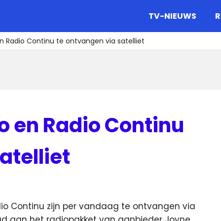
gazine.
TV-NIEUWS
R
n Radio Continu te ontvangen via satelliet
o en Radio Continu
atelliet
io Continu zijn per vandaag te ontvangen via
egd aan het radiopakket van aanbieder Joyne.