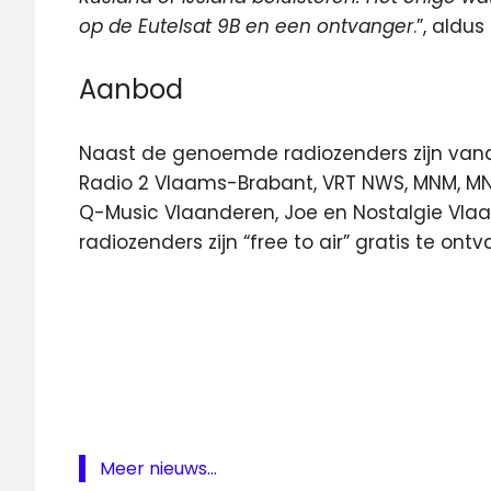
op de Eutelsat 9B en een ontvanger
.”, aldu
Aanbod
Naast de genoemde radiozenders zijn vanaf
Radio 2 Vlaams-Brabant, VRT NWS, MNM, MNM H
Q-Music Vlaanderen, Joe en Nostalgie Vlaa
radiozenders zijn “free to air” gratis te ont
eutelsat
groot
nieuws
radio
Joyne
Radio
Meer nieuws...
Continu