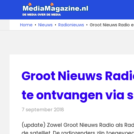
Ga
MediaMa
naar
de
De
Home
Nieuws
Radionieuws
Groot Nieuws Radio e
media
inhoud
over
de
media
Groot Nieuws Radi
te ontvangen via s
7 september 2018
Redactie
Radionieuws
(update) Zowel Groot Nieuws Radio als Rad
de satelliet. De radiozenders zijn toegevo