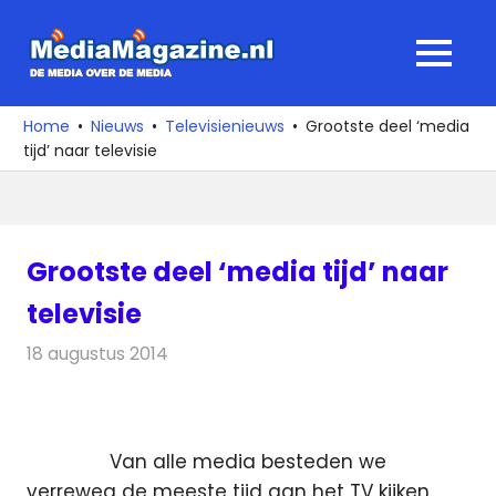
Ga
naar
MediaMagaz
MENU
de
De
inhoud
media
Home
Nieuws
Televisienieuws
Grootste deel ‘media
over
tijd’ naar televisie
de
media
Grootste deel ‘media tijd’ naar
televisie
18 augustus 2014
Redactie
Televisienieuws
Van alle media besteden we
verreweg de meeste tijd aan het TV kijken,