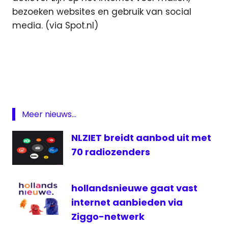
bezoeken websites en gebruik van social
media. (via Spot.nl)
Featured
gamen
Internet
luisteren
Meer nieuws...
media
mediagebruik
NLZIET breidt aanbod uit met
onderzoek
70 radiozenders
Radio
SPOT
hollandsnieuwe gaat vast
televisie
internet aanbieden via
Ziggo-netwerk