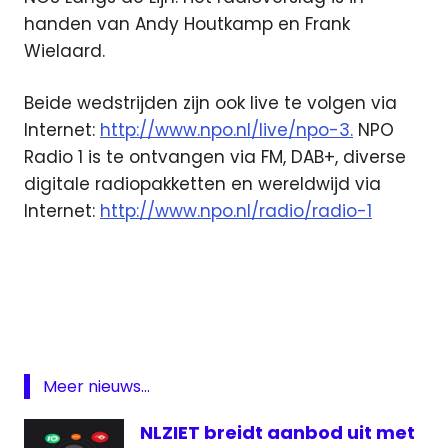
handen van Andy Houtkamp en Frank
Wielaard.
Beide wedstrijden zijn ook live te volgen via
Internet:
http://www.npo.nl/live/npo-3.
NPO
Radio 1 is te ontvangen via FM, DAB+, diverse
digitale radiopakketten en wereldwijd via
Internet:
http://www.npo.nl/radio/radio-1
Champions
Leuague
Livestream
Barcelona
livestream
Meer nieuws...
Champions
League
NLZIET breidt aanbod uit met
livestream