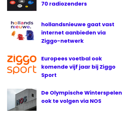
70 radiozenders
Real
Madrid
livestream
hollandsnieuwe gaat vast
voetbal
internet aanbieden via
NOS
Ziggo-netwerk
Radio
televisie
Europees voetbal ook
voetbal
komende vijf jaar bij Ziggo
voetbal
Sport
live
De Olympische Winterspelen
ook te volgen via NOS