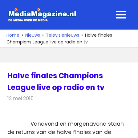
Ga
naar
MediaMagaz
MENU
de
De
inhoud
media
Home
Nieuws
Televisienieuws
Halve finales
over
Champions League live op radio en tv
de
media
Halve finales Champions
League live op radio en tv
12 mei 2015
Redactie
Televisienieuws
Vanavond en morgenavond staan
de returns van de halve finales van de