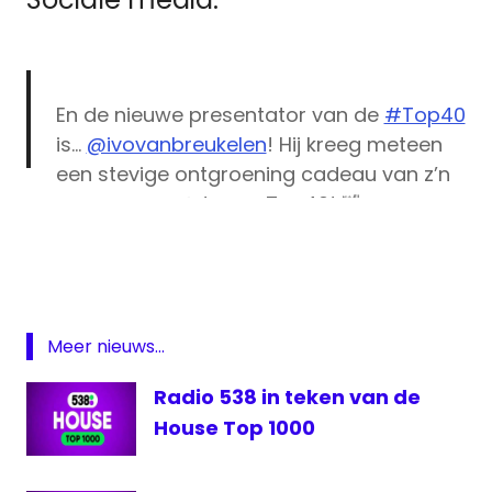
En de nieuwe presentator van de
#Top40
is…
@ivovanbreukelen
! Hij kreeg meteen
een stevige ontgroening cadeau van z’n
voorganger @JeroenTop40! 🤣 >
DJ
https://t.co/7ch1hDGFXW
Ivo van
pic.twitter.com/skaq2zyN46
Breukelen
Jeroen
— 538 (@538)
June 15, 2018
Nieuwenhuize
Meer nieuws...
Radio
538
Radio 538 in teken van de
top
House Top 1000
40