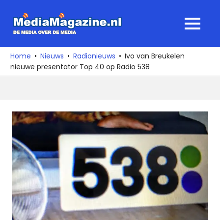
Ga
naar
MediaMagaz
MENU
de
De
inhoud
media
Home
Nieuws
Radionieuws
Ivo van Breukelen
over
nieuwe presentator Top 40 op Radio 538
de
media