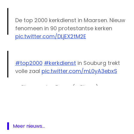
De top 2000 kerkdienst in Maarsen. Nieuw
fenomeen in 90 protestantse kerken
pic.twitter.com/DLjEX2tM2E
— theo verbruggen (@theoverbruggen)
December 27, 2015
#top2000
#kerkdienst
in Souburg trekt
volle zaal
pic.twitter.com/mL0yA3ebxS
— Pim van den Berge (@Pimzn)
kerk
December 27, 2015
kerkdienst
NPO
Radio
Meer nieuws...
top
2000