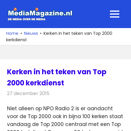
Ga
naar
MediaMagaz
MENU
de
De
inhoud
media
Home
Nieuws
Kerken in het teken van Top 2000
over
kerkdienst
de
media
Kerken in het teken van Top
2000 kerkdienst
27 december 2015
Redactie
Nieuws
,
Radionieuws
Niet alleen op NPO Radio 2 is er aandacht
voor de Top 2000 ook in bijna 100 kerken staat
vandaag de Top 2000 centraal met een Top