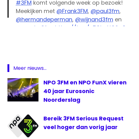
#3FM
komt volgende week op bezoek!
Meekijken met
@Frank3FM
,
@paul3fm
,
@hermandeperman
,
@wijnand3fm
en
@sander3fm
:
https://t.co/uZOheNQ2q8
3fm
beeld
— Beeld en Geluid (@BeeldenGeluid)
April
en
26, 2016
geluid
DJ
Meer nieuws...
Hilversum
NPO 3FM en NPO FunX vieren
radio
maken
40 jaar Eurosonic
workshop
Noorderslag
Your
Serious
Bereik 3FM Serious Request
Radio
veel hoger dan vorig jaar