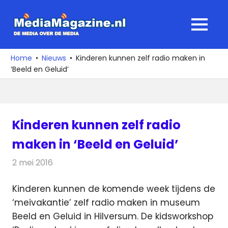
Ga
naar
MediaMagaz
MENU
de
De
inhoud
media
Home
Nieuws
Kinderen kunnen zelf radio maken in
over
‘Beeld en Geluid’
de
media
Kinderen kunnen zelf radio
maken in ‘Beeld en Geluid’
2 mei 2016
Redactie
Nieuws
,
Radionieuws
Kinderen kunnen de komende week tijdens de
‘meivakantie’ zelf radio maken in museum
Beeld en Geluid in Hilversum.
De kidsworkshop