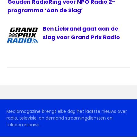
Gouden RadioRing voor NPO Radio 2-
programma ‘Aan de Slag’
Ben Liebrand gaat aan de
slag voor Grand Prix Radio
Mediamagazine brengt elke dag het laatste nieuws over
radio, televisie, on demand streamingdiensten en
telecomnieuws.