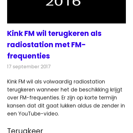
Kink FM wil terugkeren als
radiostation met FM-
frequenties
17 september 2017
Redactie
Nieuws
,
Radionieuws
Kink FM wil als volwaardig radiostation
terugkeren wanneer het de beschikking krijgt
over FM-frequenties. Er zijn op korte termijn
kansen dat dit gaat lukken
aldus de zender in
een YouTube-video.
Terugkeer