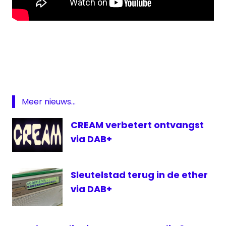
FM
frequenties
Kink
Kink
FM
Meer nieuws...
radiozender
CREAM verbetert ontvangst
via DAB+
Sleutelstad terug in de ether
via DAB+