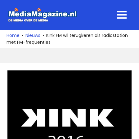
Ga
naar
MediaMagaz
MENU
de
De
inhoud
media
Home
Nieuws
Kink FM wil terugkeren als radiostation
over
met FM-frequenties
de
media