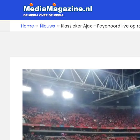
Ga
MediaMa
naar
de
De
Home
Nieuws
Klassieker Ajax – Feyenoord live op r
media
inhoud
over
de
media