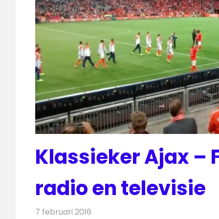
Klassieker Ajax – 
radio en televisie
7 februari 2016
Redactie
Nieuws
,
Radionieuws
,
Televisienie