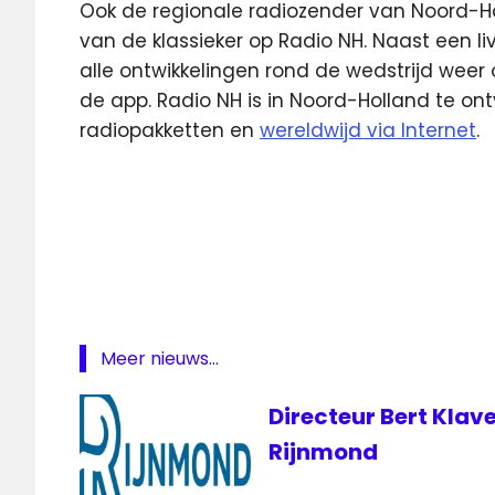
Ook de regionale radiozender van Noord-Ho
van de klassieker op Radio NH. Naast een l
alle ontwikkelingen rond de wedstrijd weer 
de app. Radio NH is in Noord-Holland te ont
radiopakketten en
wereldwijd via Internet
.
Ajax
live
Ajax-
Feyenoord
Feyenoord
live
Meer nieuws...
FOX
Sports
Directeur Bert Klav
live
klassieker
Rijnmond
Klassieker