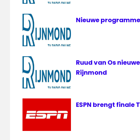
live
Langs
Nieuwe programmer
Lijn
de
Lijn
live
Radio
Rijnmond
Ruud van Os nieuw
Rijnmond
ESPN brengt finale 