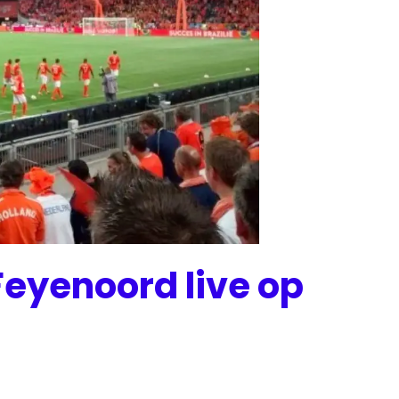
Feyenoord live op
uws