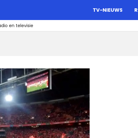
gazine.
TV-NIEUWS
R
adio en televisie