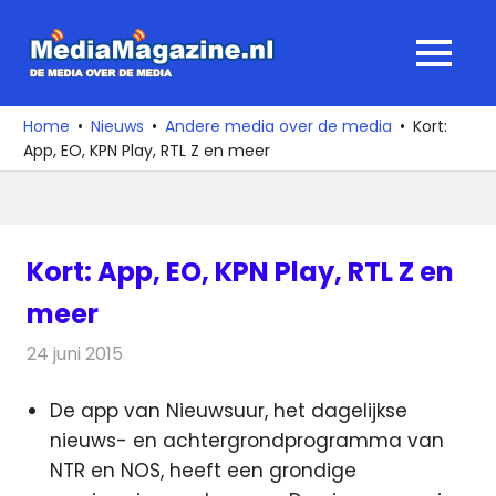
Ga
naar
MediaMagaz
MENU
de
De
inhoud
media
Home
Nieuws
Andere media over de media
Kort:
over
App, EO, KPN Play, RTL Z en meer
de
media
Kort: App, EO, KPN Play, RTL Z en
meer
24 juni 2015
Redactie
Andere media over de media
,
Nieuws
De app van Nieuwsuur, het dagelijkse
nieuws- en achtergrondprogramma van
NTR en NOS, heeft een grondige