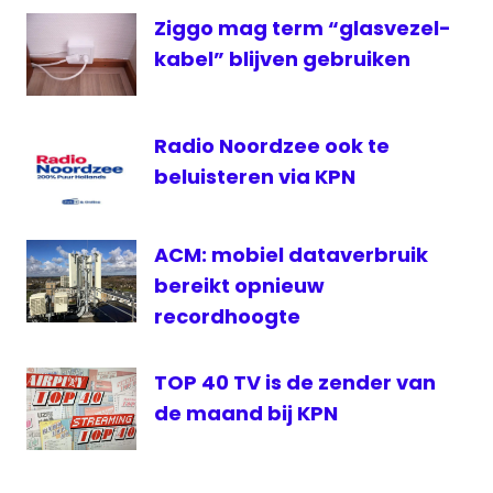
Jack
Ziggo mag term “glasvezel-
van
Gelder
kabel” blijven gebruiken
KPN
Play
Radio Noordzee ook te
PVV
beluisteren via KPN
rtl
RTLZ
ACM: mobiel dataverbruik
bereikt opnieuw
recordhoogte
TOP 40 TV is de zender van
de maand bij KPN