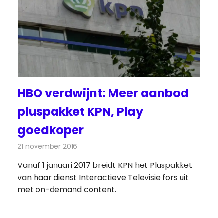
HBO verdwijnt: Meer aanbod
pluspakket KPN, Play
goedkoper
21 november 2016
Redactie
Kabelzaken
,
Nieuws
,
Televisienieuws
Vanaf 1 januari 2017 breidt KPN het Pluspakket
van haar dienst Interactieve Televisie fors uit
met on-demand content.