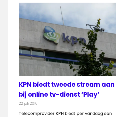
KPN biedt tweede stream aan
bij online tv-dienst ‘Play’
22 juli 2016
Redactie
Nieuws
,
Telecom
,
Televisienieuws
Telecomprovider KPN biedt per vandaag een