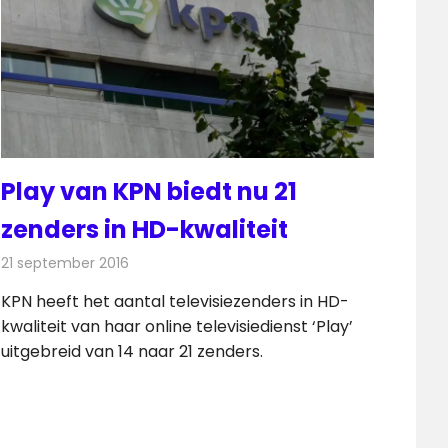
Play van KPN biedt nu 21
zenders in HD-kwaliteit
21 september 2016
Redactie
Internet
,
Nieuws
,
Televisienieuws
KPN heeft het aantal televisiezenders in HD-
kwaliteit van haar online televisiedienst ‘Play’
uitgebreid van 14 naar 21 zenders.