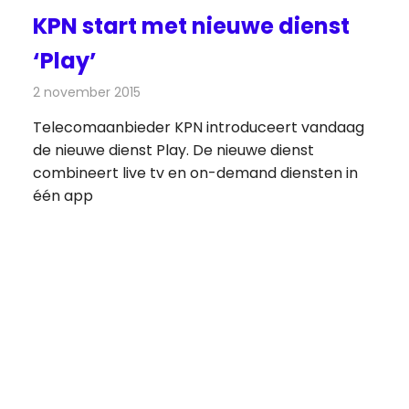
KPN start met nieuwe dienst
‘Play’
2 november 2015
Redactie
Internet
,
Nieuws
,
Televisienieuws
Telecomaanbieder KPN introduceert vandaag
de nieuwe dienst Play. De nieuwe dienst
combineert live tv en on-demand diensten in
één app