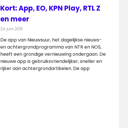
Kort: App, EO, KPN Play, RTL Z
en meer
24 juni 2015
Redactie
Andere media over de media
,
Nieuws
De app van Nieuwsuur, het dagelijkse nieuws-
en achtergrondprogramma van NTR en NOS,
heeft een grondige vernieuwing ondergaan. De
nieuwe app is gebruiksvriendelijker, sneller en
rijker aan achtergrondartikelen. De app