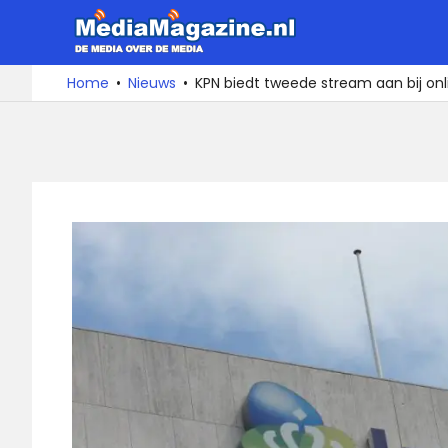
Ga
MediaMa
naar
de
De
Home
Nieuws
KPN biedt tweede stream aan bij onli
media
inhoud
over
de
media