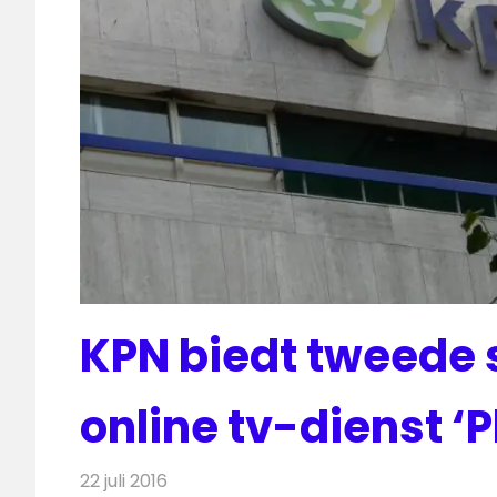
KPN biedt tweede 
online tv-dienst ‘P
22 juli 2016
Redactie
Nieuws
,
Telecom
,
Televisienieuws