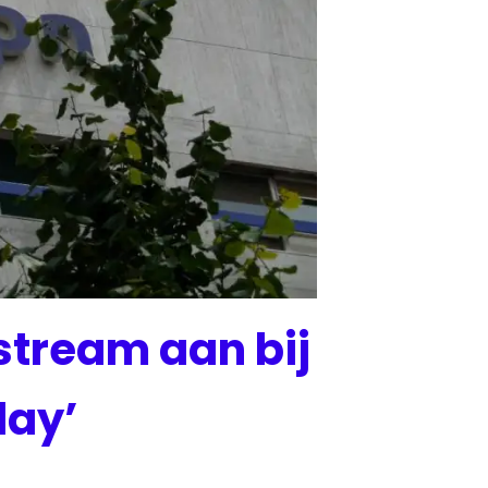
stream aan bij
lay’