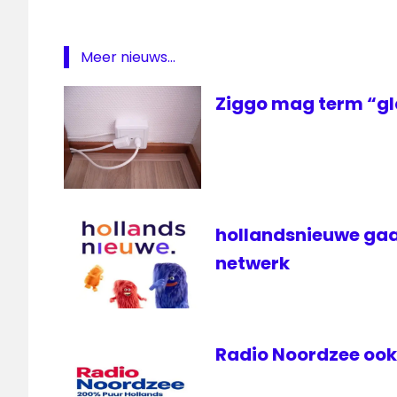
online
Play
Meer nieuws...
Play
van
KPN
Ziggo mag term “gl
stream
televisie
hollandsnieuwe gaa
netwerk
Radio Noordzee ook 