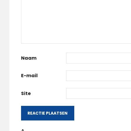
Naam
E-mail
Site