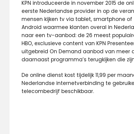
KPN introduceerde in november 2015 de onl
eerste Nederlandse provider in op de vera
mensen kijken tv via tablet, smartphone of
Android waarmee klanten overal in Nederla
naar een tv-aanbod: de 26 meest populair
HBO, exclusieve content van KPN Presenteer
uitgebreid On Demand aanbod van meer dan
daarnaast programma’s terugkijken die zij
De online dienst kost tijdelijk 11,99 per ma
Nederlandse internetverbinding te gebruike
telecombedrijf beschikbaar.
dienst
ezine
KPN