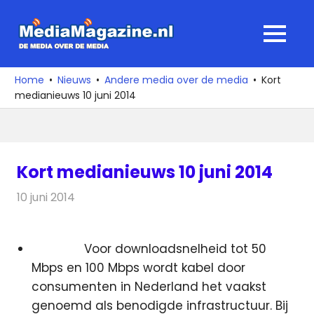
Ga
naar
MediaMagaz
MENU
de
De
inhoud
media
Home
Nieuws
Andere media over de media
Kort
over
medianieuws 10 juni 2014
de
media
Kort medianieuws 10 juni 2014
10 juni 2014
Redactie
Andere media over de media
Voor downloadsnelheid tot 50
Mbps en 100 Mbps wordt kabel door
consumenten in Nederland het vaakst
genoemd als benodigde infrastructuur. Bij