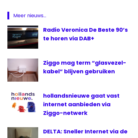
Jean
Docomo
Meer nieuws...
Internet
Radio Veronica De Beste 90’s
kabel
te horen via DAB+
KPN
netwerk
NOS
Ziggo mag term “glasvezel-
NPO
kabel” blijven gebruiken
Best
onderzoek
Radio
hollandsnieuwe gaat vast
veronica
internet aanbieden via
RTV
Ziggo-netwerk
Noord
DELTA: Sneller Internet via de