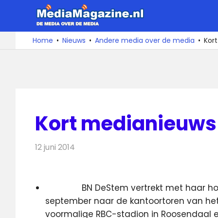
Ga
MediaMa
naar
de
De
Home
Nieuws
Andere media over de media
Kort
media
inhoud
over
de
media
Kort medianieuws 1
12 juni 2014
Redactie
Andere media over de media
BN DeStem vertrekt met haar hoof
september naar de kantoortoren van het T
voormalige RBC-stadion in Roosendaal e