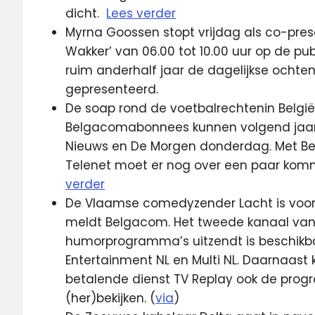
dicht.
Lees verder
Myrna Goossen stopt vrijdag als co-pre
Wakker’ van 06.00 tot 10.00 uur op de pu
ruim anderhalf jaar de dagelijkse och
gepresenteerd.
De soap rond de voetbalrechtenin België
Belgacomabonnees kunnen volgend jaar v
Nieuws en De Morgen donderdag. Met Be
Telenet moet er nog over een paar kom
verder
De Vlaamse comedyzender Lacht is voort
meldt Belgacom. Het tweede kanaal van 
humorprogramma’s uitzendt is beschikba
Entertainment NL en Multi NL. Daarnaas
betalende dienst TV Replay ook de prog
(her)bekijken. (
via
)