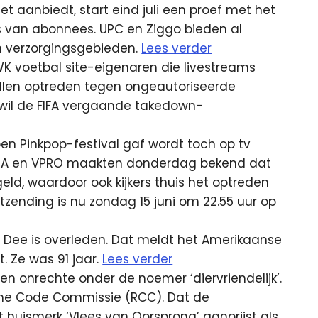
et aanbiedt, start eind juli een proef met het
van abonnees. UPC en Ziggo bieden al
un verzorgingsgebieden.
Lees verder
 WK voetbal site-eigenaren die livestreams
llen optreden tegen ongeautoriseerde
 wil de FIFA vergaande takedown-
en Pinkpop-festival gaf wordt toch op tv
RA en VPRO maakten donderdag bekend dat
ld, waardoor ook kijkers thuis het optreden
tzending is nu zondag 15 juni om 22.55 uur op
 Dee is overleden. Dat meldt het Amerikaanse
 Ze was 91 jaar.
Lees verder
n onrechte onder de noemer ‘diervriendelijk’.
lame Code Commissie (RCC). Dat de
huismerk ‘Vlees van Oorsprong’ aanprijst als