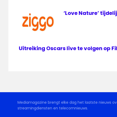
voetbal
VRT
‘Love Nature’ tijdeli
ziggo
Uitreiking Oscars live te volgen op 
Mediamagazine brengt elke dag het laatste nieuws ove
streamingdiensten en telecomnieuws.