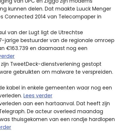
lging van UPC en Ziggo zijn modems
ding kunnen delen. Dat maakte Luuck Menger
res Connected 2014 van Telecompaper in
l van der Lugt ligt de Utrechtse
jarige bestuurder van de regionale omroep
van €163.739 en daarnaast nog een
verder
d zijn TweetDeck-dienstverlening gestopt
tware gebruikten om malware te verspreiden.
e kabel in enkele gemeenten waar nog een
 verleden.
Lees verder
overleden aan een hartaanval. Dat heeft zijn
 Telegraph. De acteur overleed maandag
net was thuisgekomen van een rondje hardlopen
erder