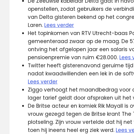
De Zeeuwse kabelaar Delta gaat in navo
openstellen, zodat gebruikers de verbin
van Delta gisteren bekend op het cong
Laren.
Lees verder
Het topinkomen van RTV Utrecht-baas Pau
gemeenteraad zwaar op de maag. De 57-
ontving het afgelopen jaar een salaris 
pensioenpremie van ruim €28.000.
Lees 
Twitter heeft gisterenavond geruime tij
nadat kwaadwillenden een lek in de sof
Lees verder
Ziggo verhoogt het maandbedrag voor d
lager tarief geldt door afspraken uit het
De Britse acteur en komiek Rik Mayall is 
vrouw gezegd tegen de Britse krant The
plotseling. Zijn vrouw vertelde dat hij 
toen hij ineens heel erg ziek werd.
Lees v