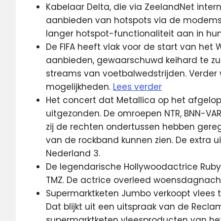
Kabelaar Delta, die via ZeelandNet intern
aanbieden van hotspots via de modems 
langer hotspot-functionaliteit aan in h
De FIFA heeft vlak voor de start van het
aanbieden, gewaarschuwd keihard te zu
streams van voetbalwedstrijden. Verder
mogelijkheden.
Lees verder
Het concert dat Metallica op het afgelop
uitgezonden. De omroepen NTR, BNN-VA
zij de rechten ondertussen hebben gerege
van de rockband kunnen zien. De extra ui
Nederland 3.
De legendarische Hollywoodactrice Ruby
TMZ. De actrice overleed woensdagnacht.
Supermarktketen Jumbo verkoopt vlees te
Dat blijkt uit een uitspraak van de Rec
supermarktketen vleesproducten van het 