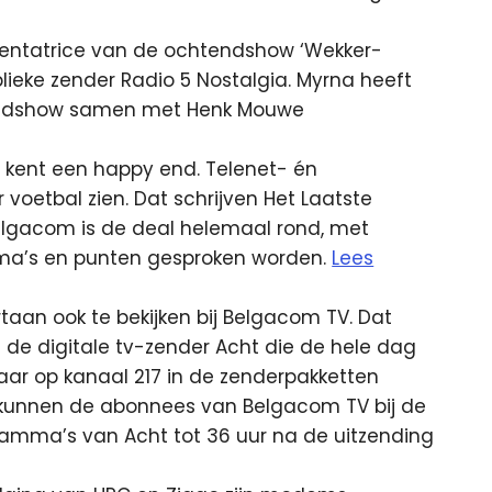
sentatrice van de ochtendshow ‘Wekker-
blieke zender Radio 5 Nostalgia. Myrna heeft
tendshow samen met Henk Mouwe
 kent een happy end. Telenet- én
oetbal zien. Dat schrijven Het Laatste
lgacom is de deal helemaal rond, met
ma’s en punten gesproken worden.
Lees
aan ook te bekijken bij Belgacom TV. Dat
de digitale tv-zender Acht die de hele dag
ar op kanaal 217 in de zenderpakketten
t kunnen de abonnees van Belgacom TV bij de
ramma’s van Acht tot 36 uur na de uitzending