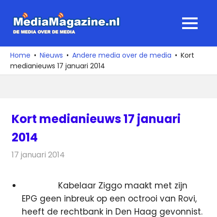
Ga
naar
MediaMagaz
MENU
de
De
inhoud
media
Home
Nieuws
Andere media over de media
Kort
over
medianieuws 17 januari 2014
de
media
Kort medianieuws 17 januari
2014
17 januari 2014
Redactie
Andere media over de media
Kabelaar Ziggo maakt met zijn
EPG geen inbreuk op een octrooi van Rovi,
heeft de rechtbank in Den Haag gevonnist.