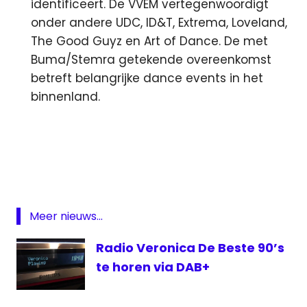
identificeert. De VVEM vertegenwoordigt
onder andere UDC, ID&T, Extrema, Loveland,
The Good Guyz en Art of Dance. De met
Buma/Stemra getekende overeenkomst
betreft belangrijke dance events in het
binnenland.
EPG
Loewe
NOS
Radio
veronica
Meer nieuws...
Telesport
Radio Veronica De Beste 90’s
ziggo
te horen via DAB+