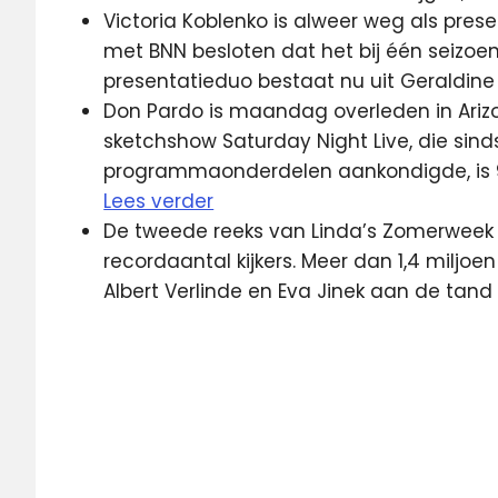
Victoria Koblenko is alweer weg als prese
met BNN besloten dat het bij één seizoen
presentatieduo bestaat nu uit Geraldi
Don Pardo is maandag overleden in Ari
sketchshow Saturday Night Live, die sinds
programmaonderdelen aankondigde, is 96 
Lees verder
De tweede reeks van Linda’s Zomerwee
recordaantal kijkers. Meer dan 1,4 miljo
Albert Verlinde en Eva Jinek aan de tand
DAB
NDC
NDC
Mediagroep
NPO