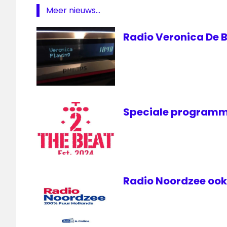
Omroep
Meer nieuws...
Rijswijk
radio
Radio Veronica De B
1
Radio
1Extra
rechter
Usenet
Speciale programm
VRT
Radio Noordzee ook 