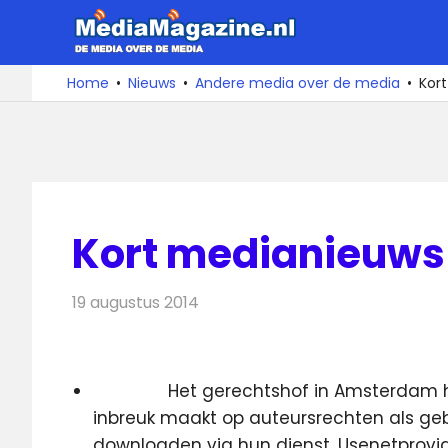
Ga
MediaMa
naar
de
De
Home
Nieuws
Andere media over de media
Kor
media
inhoud
over
de
media
Kort medianieuws 
19 augustus 2014
Redactie
Andere media over de media
Het gerechtshof in Amsterdam 
inbreuk maakt op auteursrechten als geb
downloaden via hun dienst.
Usenetprovid