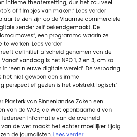
n intieme theatersetting, dus het zou veel
oto’s of filmpjes van maken.” Lees verder
najaar te zien zijn op de Vlaamse commerciële
digitale zender zelf bekendgemaakt. De
in “Mama moves”, een programma waarin ze
 te werken. Lees verder
heeft definitief afscheid genomen van de
Vanaf vandaag is het NPO 1, 2 en 3, om zo
n in ‘een nieuwe digitale wereld’. De verbazing
 is het niet gewoon een slimme
 perspectief gezien is het volstrekt logisch.’
er Plasterk van Binnenlandse Zaken een
gen van de WOB, de Wet openbaarheid van
 iedereen informatie van de overheid
an de wet maakt het echter moeilijker tijdig
ezen de journalisten.
Lees verder