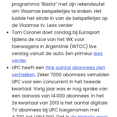
programma “Basta” met zijn rekensleutel
om Vlaamse belspelletjes te kraken. Het
luidde het einde in van de belspelletjes op
de Vlaamse tv. Lees verder
Tom Coronel doet zondag bij Eurosport
tijdens de race van het WK voor
toerwagens in Argentinië (WTCC) live
verslag vanuit de auto. Een primeur
lees
verder
UPC heeft een
flink aantal abonnees zien
vertrekken
. Zeker 7000 abonnees verruilden
UPC voor een concurrent in het tweede
kwartaal. Vorig jaar was er nog sprake van
een aanwas van 14.000 abonnees. In het
2e kwartaal van 2013 is het aantal digitale
TV abonnees bij UPC toegenomen met
4.700, tot 1.094.000. Dat is
de kleinste groei