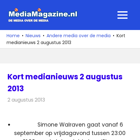
Ga
naar
MediaMagaz
MENU
de
De
inhoud
media
Home
Nieuws
Andere media over de media
Kort
over
medianieuws 2 augustus 2013
de
media
Kort medianieuws 2 augustus
2013
2 augustus 2013
Redactie
Andere media over de media
Simone Walraven gaat vanaf 6
september op vrijdagavond tussen 23:00