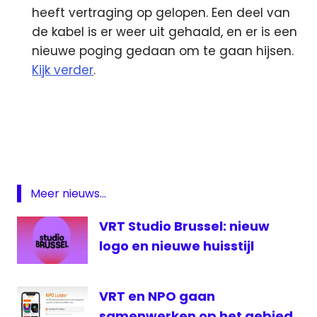
heeft vertraging op gelopen. Een deel van
de kabel is er weer uit gehaald, en er is een
nieuwe poging gedaan om te gaan hijsen.
Kijk verder
.
AIVD
FRET
Nieuwe
Pers
Pirate
Meer nieuws...
Bay
VRT Studio Brussel: nieuw
SPOT
logo en nieuwe huisstijl
VRT
Wereldomroep
VRT en NPO gaan
samenwerken op het gebied