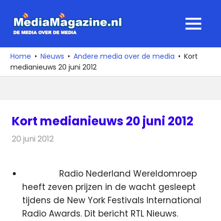
Ga
naar
MediaMagaz
MENU
de
De
inhoud
media
Home
Nieuws
Andere media over de media
Kort
over
medianieuws 20 juni 2012
de
media
Kort medianieuws 20 juni 2012
20 juni 2012
Redactie
Andere media over de media
Radio Nederland Wereldomroep
heeft zeven prijzen in de wacht gesleept
tijdens de New York Festivals International
Radio Awards. Dit bericht RTL Nieuws.