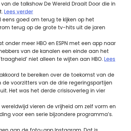
 van de talkshow De Wereld Draait Door die in
t.
Lees verder
el eens goed om terug te kijken op het
om terug op de grote tv-hits uit de jaren
at onder meer HBO en ESPN met een app naar
hebbers van de kanalen een einde aan het
traagheid’ niet alleen te wijten aan HBO.
Lees
n akkoord te bereiken over de toekomst van de
de voorzitters van de drie regeringspartijen
t. Het was het derde crisisoverleg in vier
ereldwijd vieren de vrijheid om zelf vorm en
iding voor een serie bijzondere programma’s.
en aan de foto-app Instagram. Dat is