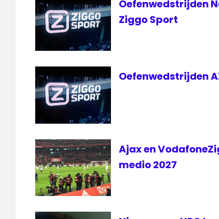
Oefenwedstrijden N
3
Ziggo Sport
UPC
Wifi
Oefenwedstrijden AZ,
Ajax en VodafoneZi
medio 2027