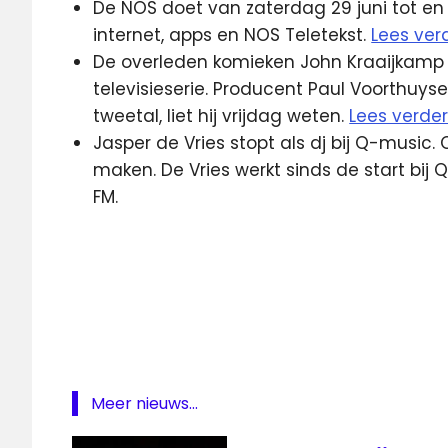
De NOS doet van zaterdag 29 juni tot en m
internet, apps en NOS Teletekst.
Lees ver
De overleden komieken John Kraaijkamp Sr
televisieserie. Producent Paul Voorthuy
tweetal, liet hij vrijdag weten.
Lees verde
Jasper de Vries stopt als dj bij Q-music. 
maken. De Vries werkt sinds de start bij
FM.
Ajax
Apple
BNN
ERT
Facebook
Meer nieuws...
hotspot
Nederland