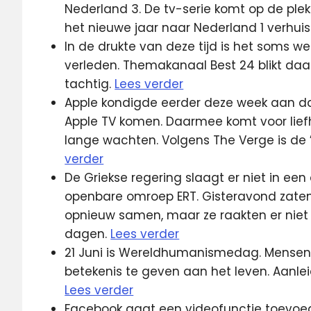
Nederland 3. De tv-serie komt op de plek
het nieuwe jaar naar Nederland 1 verhuis
In de drukte van deze tijd is het soms w
verleden. Themakanaal Best 24 blikt daar
tachtig.
Lees verder
Apple kondigde eerder deze week aan d
Apple TV komen. Daarmee komt voor lief
lange wachten. Volgens The Verge is de ’
verder
De Griekse regering slaagt er niet in ee
openbare omroep ERT. Gisteravond zaten 
opnieuw samen, maar ze raakten er niet ui
dagen.
Lees verder
21 Juni is Wereldhumanismedag. Mensen w
betekenis te geven aan het leven. Aanle
Lees verder
Facebook gaat een videofunctie toevoeg