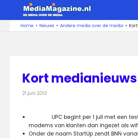
Ga
MediaMa
naar
de
De
Home
Nieuws
Andere media over de media
Kort
media
inhoud
over
de
media
Kort medianieuws 2
21 juni 2013
Redactie
Andere media over de media
UPC begint per 1 juli met een tes
modems van klanten dan ingezet als wif
Onder de naam StartUp zendt BNN vanaf 