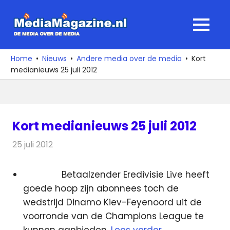
Ga
naar
MediaMagaz
MENU
de
De
inhoud
media
Home
Nieuws
Andere media over de media
Kort
over
medianieuws 25 juli 2012
de
media
Kort medianieuws 25 juli 2012
25 juli 2012
Redactie
Andere media over de media
Betaalzender Eredivisie Live heeft
goede hoop zijn abonnees toch de
wedstrijd Dinamo Kiev-Feyenoord uit de
voorronde van de Champions League te
kunnen aanbieden.
Lees verder