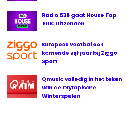
Google
ipad
Radio 538 gaat House Top
Mecom
1000 uitzenden
NMO
Olympische
Europees voetbal ook
Spelen
komende vijf jaar bij Ziggo
Radio
Sport
538
voetbal
Qmusic volledig in het teken
van de Olympische
Winterspelen