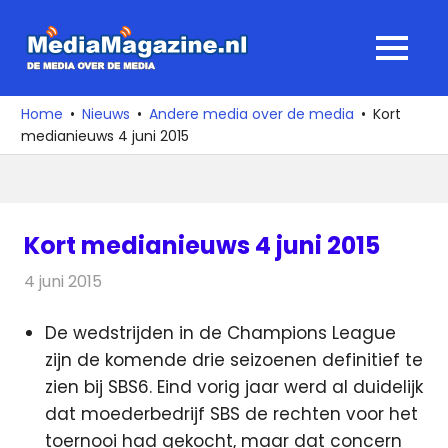
Ga
naar
MediaMagaz
MENU
de
De
inhoud
media
Home
Nieuws
Andere media over de media
Kort
over
medianieuws 4 juni 2015
de
media
Kort medianieuws 4 juni 2015
4 juni 2015
Redactie
Andere media over de media
De wedstrijden in de Champions League
zijn de komende drie seizoenen definitief te
zien bij SBS6. Eind vorig jaar werd al duidelijk
dat moederbedrijf SBS de rechten voor het
toernooi had gekocht, maar dat concern