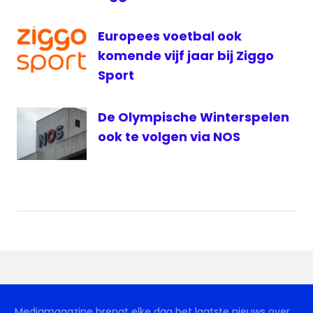
radionieuws
SBS
Europees voetbal ook
sbs6
komende vijf jaar bij Ziggo
Sport
Studio
Brussel
televisie
De Olympische Winterspelen
Villa
ook te volgen via NOS
Achterwerk
voetbal
Mediamagazine brengt elke dag het laatste nieuws over