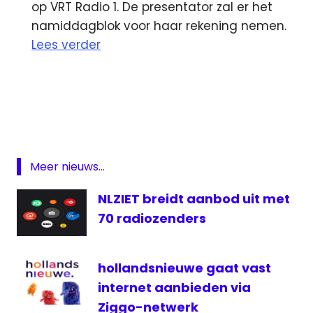
op VRT Radio 1. De presentator zal er het
namiddagblok voor haar rekening nemen.
Lees verder
3fm
Albert
West
AVROTros
Champions
Meer nieuws...
League
NLZIET breidt aanbod uit met
Giel
Beelen
70 radiozenders
media
medianieuws
hollandsnieuwe gaat vast
NOS
internet aanbieden via
Radio
Ziggo-netwerk