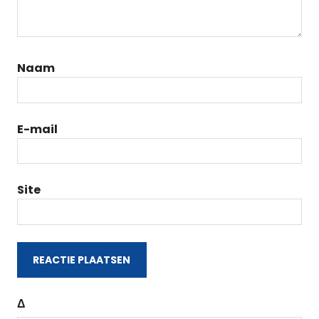
Naam
E-mail
Site
Δ