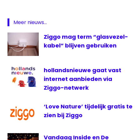
ID
PowNed
Meer nieuws...
RTL
XL
Ziggo mag term “glasvezel-
Talpa
kabel” blijven gebruiken
Telenet
ziggo
hollandsnieuwe gaat vast
internet aanbieden via
Ziggo-netwerk
‘Love Nature’ tijdelijk gratis te
zien bij Ziggo
Vandaag Inside en De