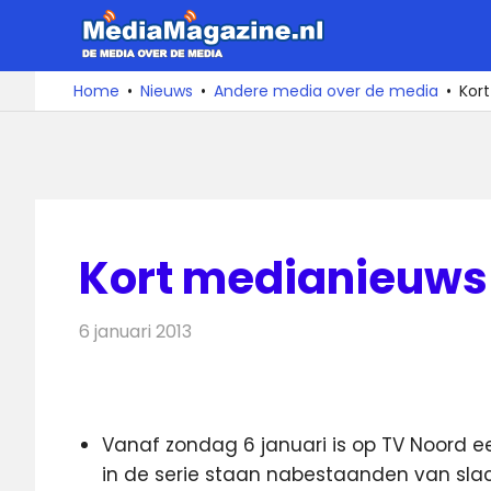
Ga
MediaMa
naar
de
De
Home
Nieuws
Andere media over de media
Kort
media
inhoud
over
de
media
Kort medianieuws 
6 januari 2013
Redactie
Andere media over de media
Vanaf zondag 6 januari is op TV Noord een
in de serie staan nabestaanden van sla