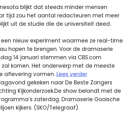
innesota blijkt dat steeds minder mensen
jaar tijd zou het aantal redacteuren met meer
kt uit de studie die de universiteit deed.
t een nieuw experiment waarmee ze real-time
veau hopen te brengen. Voor de dramaserie
andag 14 januari stemmen via CBS.com
nde zal komen. Het onderwerp met de meeste
de aflevering vormen.
Lees verder
dagavond gekeken naar De Beste Zangers
 Stichting Kijkonderzoek.De show belandt met de
 programma’s zaterdag. Dramaserie Gooische
ljoen kijkers. (SKO/Telegraaf)