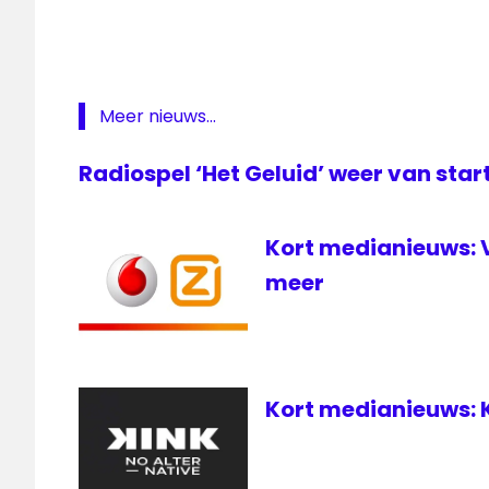
Nick &
Simon
Omroep
Rijnwoude
Meer nieuws...
TV
Noord
Radiospel ‘Het Geluid’ weer van sta
Kort medianieuws: 
meer
Kort medianieuws: K