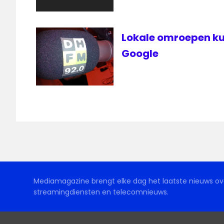
Lokale omroepen k
Google
Mediamagazine brengt elke dag het laatste nieuws ove
streamingdiensten en telecomnieuws.