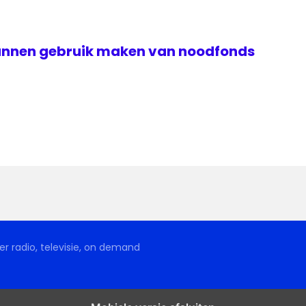
unnen gebruik maken van noodfonds
r radio, televisie, on demand