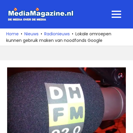
Ga
naar
MediaMagaz
MENU
de
De
inhoud
media
Home
Nieuws
Radionieuws
Lokale omroepen
over
kunnen gebruik maken van noodfonds Google
de
media