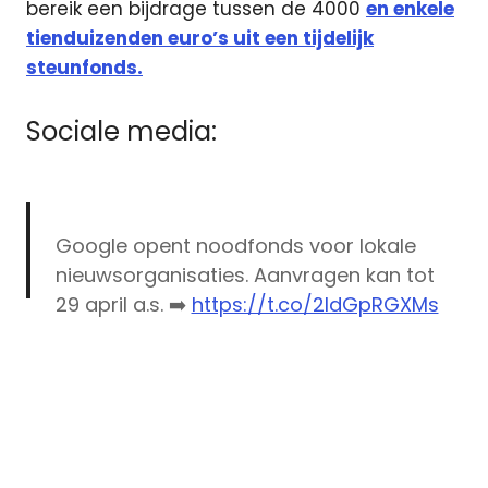
bereik een bijdrage tussen de 4000
en enkele
tienduizenden euro’s uit een tijdelijk
steunfonds.
Sociale media:
Google opent noodfonds voor lokale
nieuwsorganisaties. Aanvragen kan tot
29 april a.s. ➡️
https://t.co/2ldGpRGXMs
#coronavirus
pic.twitter.com/7HmT9KU0Is
— NLPO (@StichtingNLPO)
April 15, 2020
Corona
coronacrisis