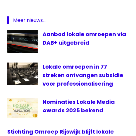
Google
Journalism
Emergency
Meer nieuws...
Relief Fund
Aanbod lokale omroepen via
lokale
omroep
DAB+ uitgebreid
NLPO
noodfonds
Lokale omroepen in 77
streken ontvangen subsidie
voor professionalisering
Nominaties Lokale Media
Awards 2025 bekend
Stichting Omroep Rijswijk blijft lokale