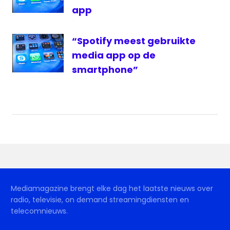
app
“Spotify meest gebruikte
media app op de
smartphone”
Mediamagazine brengt elke dag het laatste nieuws over
radio, televisie, on demand streamingdiensten en
telecomnieuws.