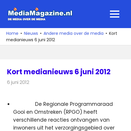
Ga
naar
MediaMagaz
MENU
de
De
inhoud
media
Home
Nieuws
Andere media over de media
Kort
over
medianieuws 6 juni 2012
de
media
Kort medianieuws 6 juni 2012
6 juni 2012
Redactie
Andere media over de media
De Regionale Programmaraad
Gooi en Omstreken (RPGO) heeft
verschillende reacties ontvangen van
inwoners uit het verzorgingsgebied over