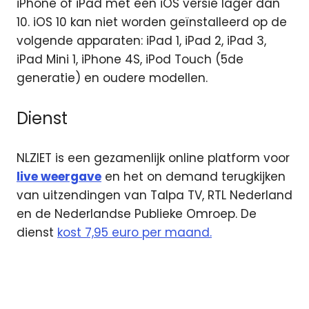
iPhone of iPad met een iOS versie lager dan
10. iOS 10 kan niet worden geïnstalleerd op de
volgende apparaten: iPad 1, iPad 2, iPad 3,
iPad Mini 1, iPhone 4S, iPod Touch (5de
generatie) en oudere modellen.
Dienst
NLZIET is een gezamenlijk online platform voor
live weergave
en het on demand terugkijken
van uitzendingen van Talpa TV, RTL Nederland
en de Nederlandse Publieke Omroep. De
dienst
kost 7,95 euro per maand.
Apple
NLziet