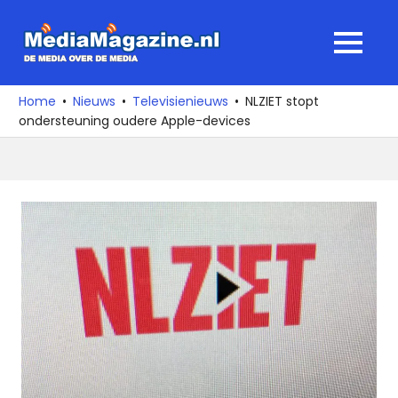
Ga
naar
MediaMagaz
MENU
de
De
inhoud
media
Home
Nieuws
Televisienieuws
NLZIET stopt
over
ondersteuning oudere Apple-devices
de
media