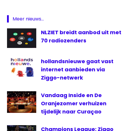
NPO
On
Demand
Meer nieuws...
rtl
NLZIET breidt aanbod uit met
Smartphone
70 radiozenders
Streamingdienst
streams
hollandsnieuwe gaat vast
tablet
internet aanbieden via
Talpa
Ziggo-netwerk
televisie
Vandaag Inside en De
Oranjezomer verhuizen
tijdelijk naar Curaçao
Champions League: Ziggo