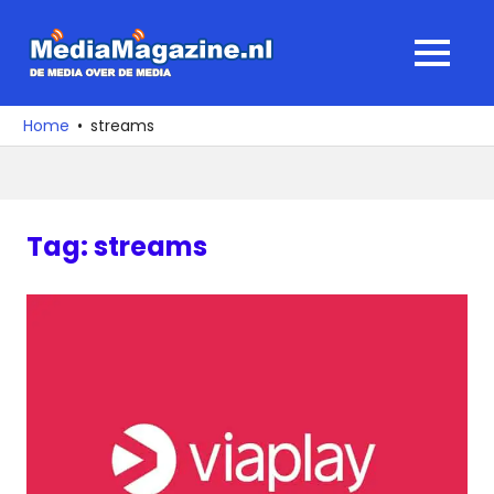
Ga
naar
MediaMagaz
MENU
de
De
inhoud
media
Home
streams
over
de
media
Tag:
streams