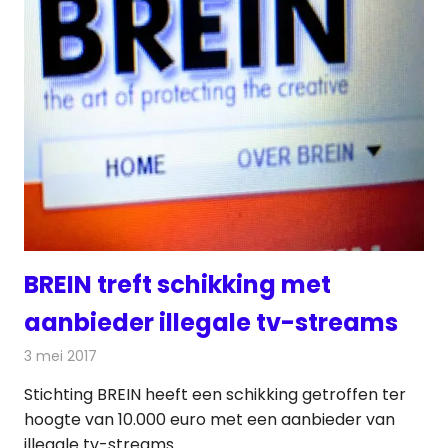
BREIN treft schikking met
aanbieder illegale tv-streams
3 mei 2017
Redactie
Internet
,
Nieuws
,
Televisienieuws
Stichting BREIN heeft een schikking getroffen ter
hoogte van 10.000 euro met een​ aanbieder van
illegale tv-streams​.