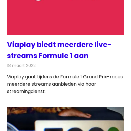
Viaplay biedt meerdere live-
streams Formule 1 aan
18 maart 2022
Redactie
On-demand
Viaplay gaat tijdens de Formule 1 Grand Prix-races
meerdere streams aanbieden via haar
streamingdienst.