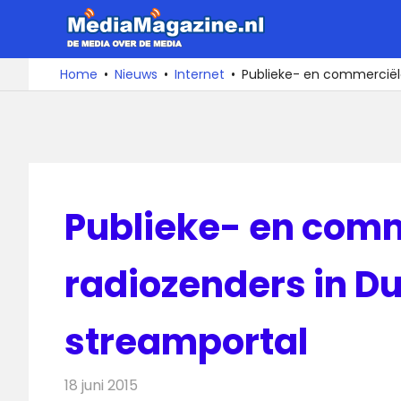
Ga
MediaMa
naar
de
De
Home
Nieuws
Internet
Publieke- en commerciële
media
inhoud
over
de
media
Publieke- en com
radiozenders in Du
streamportal
18 juni 2015
Redactie
Internet
,
Nieuws
,
Radionieuws