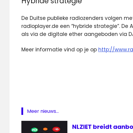
Hybride strategie
De Duitse publieke radiozenders volgen me
radioplayer.de een “hybride strategie”. De
als via de digitale ether aangeboden via D
Meer informatie vind op je op
http://www.ra
ARD
Duitsland
livestreams
Radio
radioplayer
Meer nieuws...
radiozenders
streams
NLZIET breidt aanbo