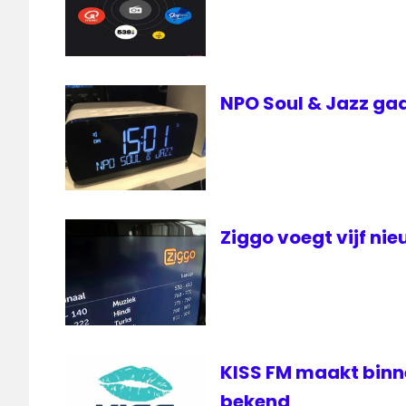
NPO Soul & Jazz gaa
Ziggo voegt vijf ni
KISS FM maakt bin
bekend