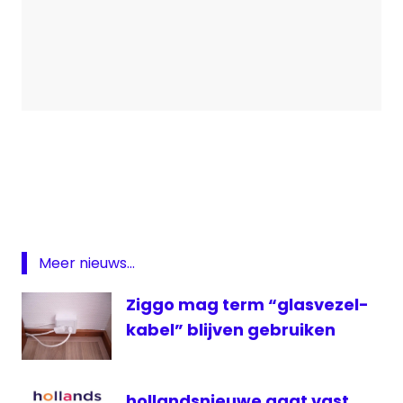
aanbod
Fox
Sports
illegaal
illegaal
Meer nieuws...
tv
kijken
Ziggo mag term “glasvezel-
IPTV
kabel” blijven gebruiken
KPN
NLConnect
hollandsnieuwe gaat vast