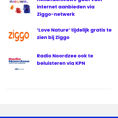
streams
internet aanbieden via
televisie
Ziggo-netwerk
ziggo
‘Love Nature’ tijdelijk gratis te
zien bij Ziggo
Radio Noordzee ook te
beluisteren via KPN