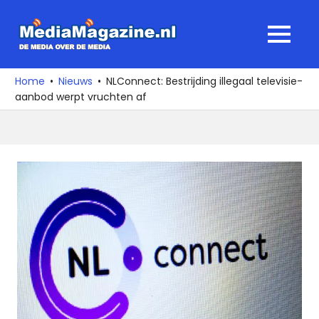
Ga
naar
MediaMagaz
MENU
de
De
inhoud
media
Home
Nieuws
NLConnect: Bestrijding illegaal televisie-
over
aanbod werpt vruchten af
de
media