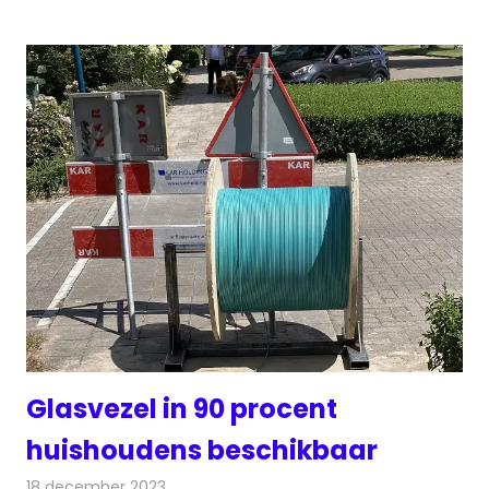
Glasvezel in 90 procent
huishoudens beschikbaar
18 december 2023
Redactie
Telecom