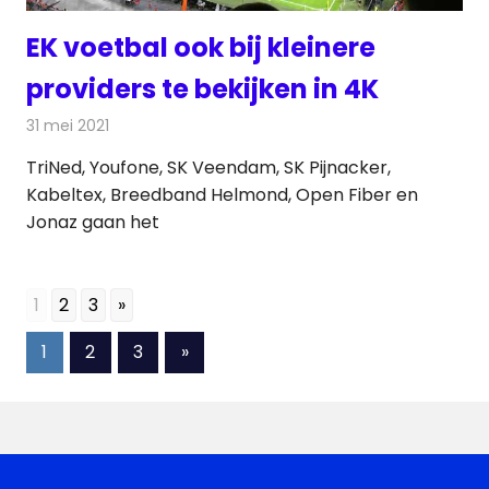
EK voetbal ook bij kleinere
providers te bekijken in 4K
31 mei 2021
Redactie
Televisienieuws
TriNed, Youfone, SK Veendam, SK Pijnacker,
Kabeltex, Breedband Helmond, Open Fiber en
Jonaz gaan het
1
2
3
»
Berichten
Volgende
1
2
3
»
berichten
paginering