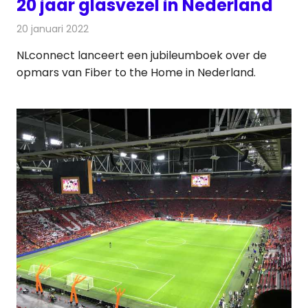
20 jaar glasvezel in Nederland
20 januari 2022
Redactie
Telecom
NLconnect lanceert een jubileumboek over de
opmars van Fiber to the Home in Nederland.