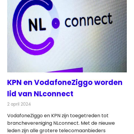
KPN en VodafoneZiggo worden
lid van NLconnect
2 april 2024
Redactie
Telecom
VodafoneZiggo en KPN zijn toegetreden tot
branchevereniging NLconnect. Met de nieuwe
leden zijn alle grotere telecomaanbieders