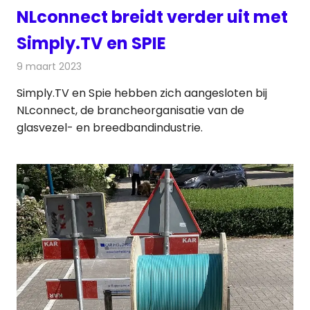
NLconnect breidt verder uit met
Simply.TV en SPIE
9 maart 2023
Redactie
Telecom
Simply.TV en Spie hebben zich aangesloten bij
NLconnect, de brancheorganisatie van de
glasvezel- en breedbandindustrie.