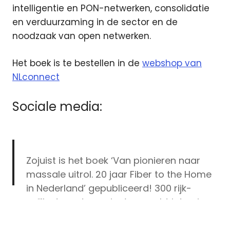
intelligentie en PON-netwerken, consolidatie
en verduurzaming in de sector en de
noodzaak van open netwerken.
Het boek is te bestellen in de
webshop van
NLconnect
Sociale media:
Zojuist is het boek ‘Van pionieren naar
massale uitrol. 20 jaar Fiber to the Home
in Nederland’ gepubliceerd! 300 rijk-
geïllustreerde pagina’s en acht interviews
boek
met glasvezelpioniers over de opkomst
fiber
van glasvezelinternet 👉