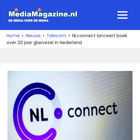
Ga
naar
MediaMagaz
MENU
de
De
inhoud
media
Home
Nieuws
Telecom
NLconnect lanceert boek
over
over 20 jaar glasvezel in Nederland
de
media