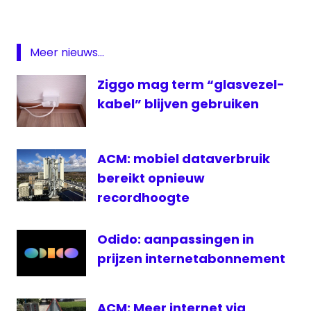
to
https://t.co/atEdP08Jyb
home
FTTH
Meer nieuws...
— NLconnect (@NLconnectOrg)
January
Glasvezel
20, 2022
Ziggo mag term “glasvezel-
NLConnect
kabel” blijven gebruiken
ACM: mobiel dataverbruik
bereikt opnieuw
recordhoogte
Odido: aanpassingen in
prijzen internetabonnement
ACM: Meer internet via