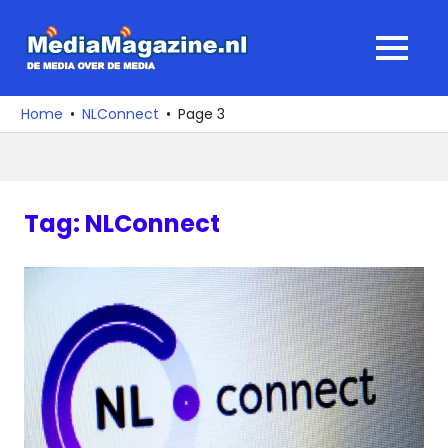
Ga
naar
MediaMagaz
MENU
de
De
inhoud
media
Home
NLConnect
Page 3
over
de
media
Tag:
NLConnect