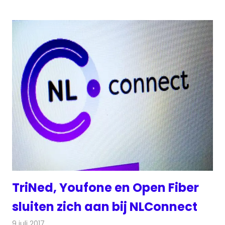
TriNed, Youfone en Open Fiber
sluiten zich aan bij NLConnect
9 juli 2017
Redactie
Kabelzaken
,
Nieuws
,
Radionieuws
,
Televisienieuws