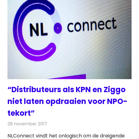
“Distributeurs als KPN en Ziggo
niet laten opdraaien voor NPO-
tekort”
28 november 2017
Redactie
Nieuws
,
Televisienieuws
NLConnect vindt het onlogisch om de dreigende