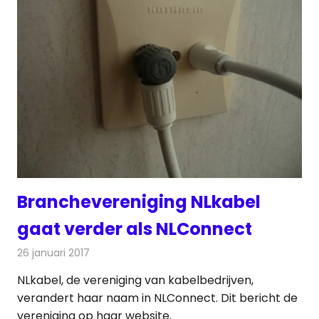
Branchevereniging NLkabel
gaat verder als NLConnect
26 januari 2017
Redactie
Kabelzaken
,
Nieuws
,
Televisienieuws
NLkabel, de vereniging van kabelbedrijven,
verandert haar naam in NLConnect. Dit bericht de
vereniging op haar website.