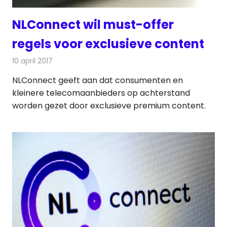
NLConnect wil must-offer
regels voor exclusieve content
10 april 2017
Redactie
Kabelzaken
,
Nieuws
,
Televisienieuws
NLConnect geeft aan dat consumenten en
kleinere telecomaanbieders op achterstand
worden gezet door exclusieve premium content.