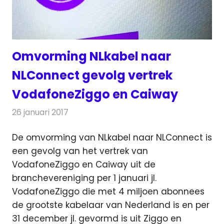
Omvorming NLkabel naar
NLConnect gevolg vertrek
VodafoneZiggo en Caiway
26 januari 2017
Redactie
Kabelzaken
,
Nieuws
,
Televisienieuws
De omvorming van NLkabel naar NLConnect is
een gevolg van het vertrek van
VodafoneZiggo en Caiway uit de
branchevereniging per 1 januari jl.
VodafoneZiggo die met 4 miljoen abonnees
de grootste kabelaar van Nederland is en per
31 december jl. gevormd is uit Ziggo en