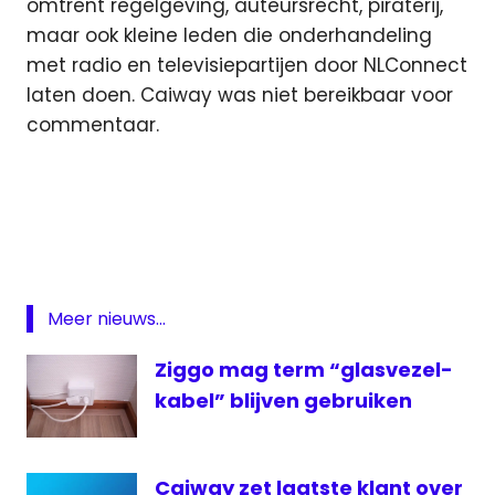
omtrent regelgeving, auteursrecht, piraterij,
maar ook kleine leden die onderhandeling
met radio en televisiepartijen door NLConnect
laten doen. Caiway was niet bereikbaar voor
commentaar.
CaiWay
kabel
NLConnect
NLkabel
Meer nieuws...
televisie
VECAI
Ziggo mag term “glasvezel-
Vodafone
kabel” blijven gebruiken
VodafoneZiggo
ziggo
Caiway zet laatste klant over