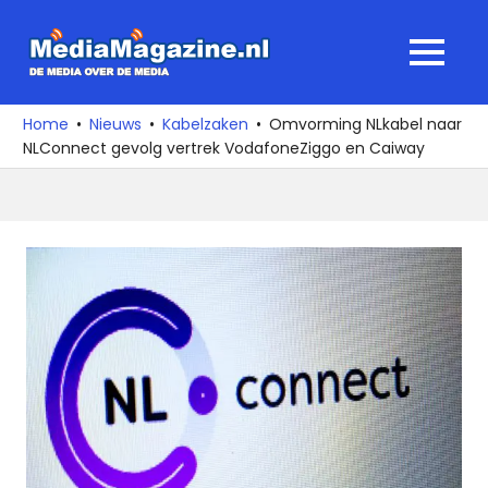
Ga
naar
MediaMagaz
MENU
de
De
inhoud
media
Home
Nieuws
Kabelzaken
Omvorming NLkabel naar
over
NLConnect gevolg vertrek VodafoneZiggo en Caiway
de
media