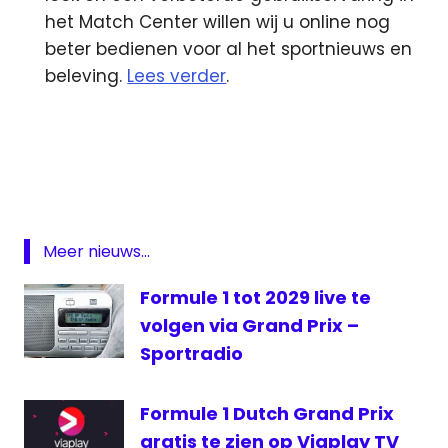
het Match Center willen wij u online nog
beter bedienen voor al het sportnieuws en
beleving.
Lees verder
.
Formule
1
Sierd
de
Vos
Meer nieuws...
Sporza
Studio
Formule 1 tot 2029 live te
Brussel
volgen via Grand Prix –
VRT
Sportradio
Formule 1 Dutch Grand Prix
gratis te zien op Viaplay TV