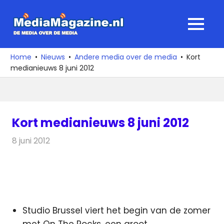
Ga
naar
MediaMagaz
MENU
de
De
inhoud
media
Home
Nieuws
Andere media over de media
Kort
over
medianieuws 8 juni 2012
de
media
Kort medianieuws 8 juni 2012
8 juni 2012
Redactie
Andere media over de media
Studio Brussel viert het begin van de zomer